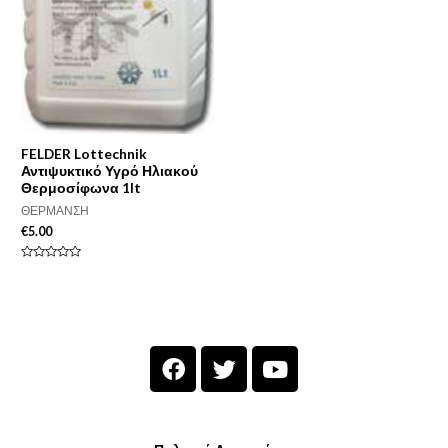
FELDER Lottechnik
Αντιψυκτικό Υγρό Ηλιακού
Θερμοσίφωνα 1lt
ΘΕΡΜΑΝΣΗ
€
5.00
Βαθμολογήθηκε
με
0
από
5