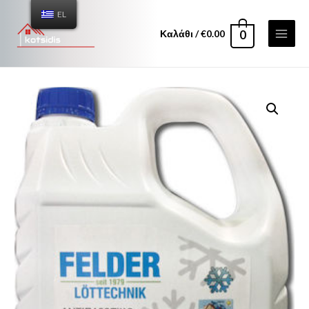
EL
Καλάθι
/
€
0.00
0