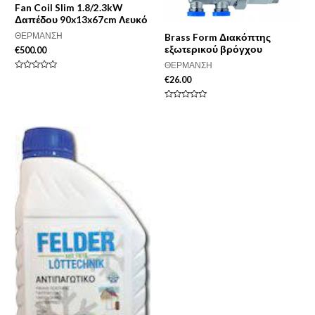
Fan Coil Slim 1.8/2.3kW
Δαπέδου 90x13x67cm Λευκό
ΘΕΡΜΑΝΣΗ
Brass Form Διακόπτης
εξωτερικού βρόγχου
€
500.00
ΘΕΡΜΑΝΣΗ
Βαθμολογήθηκε
€
26.00
με
0
από
Βαθμολογήθηκε
5
με
0
από
5