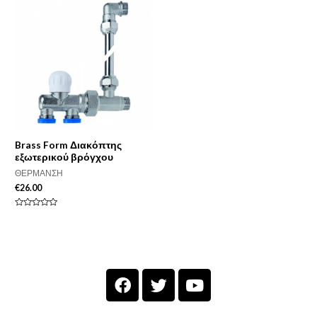
5
Brass Form Διακόπτης
εξωτερικού βρόγχου
ΘΕΡΜΑΝΣΗ
€
26.00
Βαθμολογήθηκε
με
0
από
5