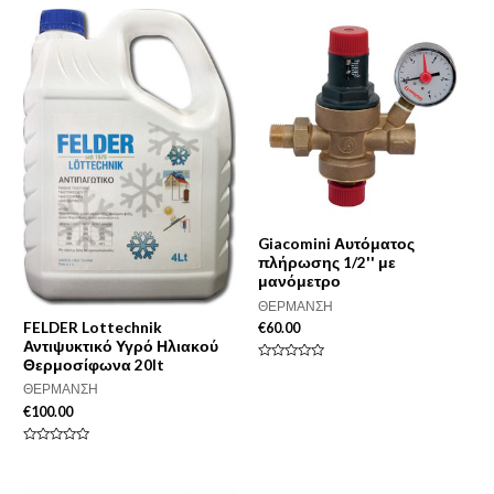
Giacomini Αυτόματος
πλήρωσης 1/2'' με
μανόμετρο
ΘΕΡΜΑΝΣΗ
FELDER Lottechnik
€
60.00
Αντιψυκτικό Υγρό Ηλιακού
Θερμοσίφωνα 20lt
Βαθμολογήθηκε
με
ΘΕΡΜΑΝΣΗ
0
από
€
100.00
5
Βαθμολογήθηκε
με
0
από