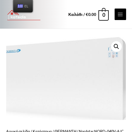
EL
Καλάθι
/
€
0.00
0
Αρχική σελίδα
/
Κατάστημα
/
ΘΕΡΜΑΝΣΗ
/ Nordstar NORD-040V-A/C