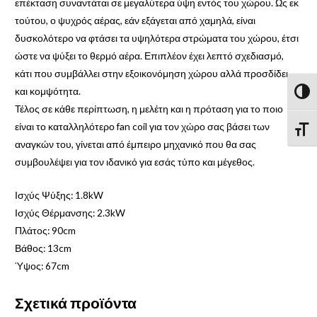
επέκταση συναντάται σε μεγαλύτερα ύψη εντός του χώρου. Ως εκ
τούτου, ο ψυχρός αέρας, εάν εξάγεται από χαμηλά, είναι
δυσκολότερο να φτάσει τα υψηλότερα στρώματα του χώρου, έτσι
ώστε να ψύξει το θερμό αέρα. Επιπλέον έχει λεπτό σχεδιασμό,
κάτι που συμβάλλει στην εξοικονόμηση χώρου αλλά προσδίδει
και κομψότητα.
Εναλλ
Τέλος σε κάθε περίπτωση, η μελέτη και η πρόταση για το ποιο
είναι το καταλληλότερο fan coil για τον χώρο σας βάσει των
Εναλ
αναγκών του, γίνεται από έμπειρο μηχανικό που θα σας
συμβουλέψει για τον ιδανικό για εσάς τύπο και μέγεθος.
Ισχύς Ψύξης: 1.8kW
Ισχύς Θέρμανσης: 2.3kW
Πλάτος: 90cm
Βάθος: 13cm
Ύψος: 67cm
Σχετικά προϊόντα