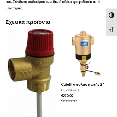
του. Σύνδεση ουδετέρου ενώ δεν διαθέτει τροφοδοσία από
μπαταρίες.
Εναλλ
Σχετικά προϊόντα
Εναλ
Caleffi απολασπωτής 2”
ΘΕΡΜΑΝΣΗ
€
230.00
Βαθμολογήθηκε
με
0
από
5