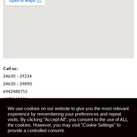
Call us:
24630 – 29234
24630 – 29890
6942488755
6978141254
We use cookies on our website to give you the most relevant
experience by remembering your preferences and repeat
E-mail:
visits. By clicking “Accept All”, you consent to the use of ALL
info@kotsidis.online
the cookies. However, you may visit "Cookie Settings" to
provide a controlled consent.