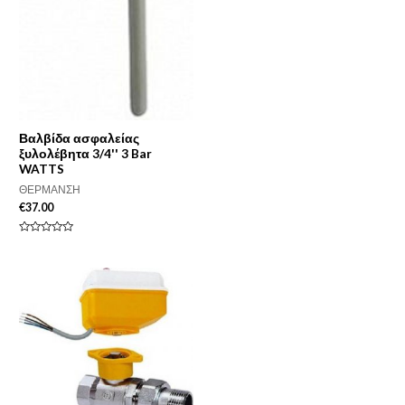
Βαλβίδα ασφαλείας
ξυλολέβητα 3/4'' 3 Bar
WATTS
ΘΕΡΜΑΝΣΗ
€
37.00
Βαθμολογήθηκε
με
0
από
5