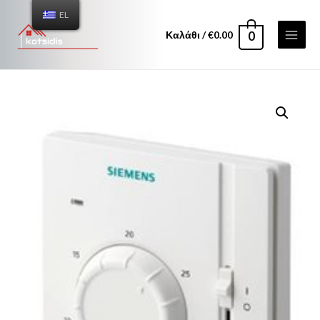
EL
Καλάθι
/
€
0.00
0