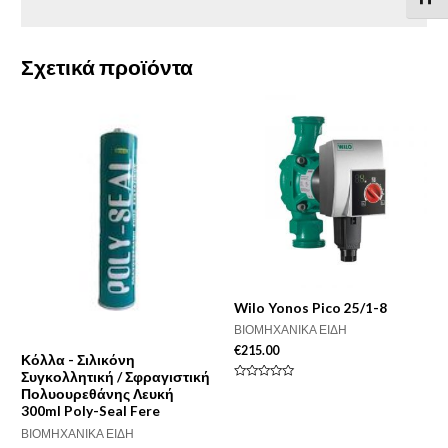
Σχετικά προϊόντα
Wilo Yonos Pico 25/1-8
ΒΙΟΜΗΧΑΝΙΚΑ ΕΙΔΗ
€
215.00
Κόλλα - Σιλικόνη
Συγκολλητική / Σφραγιστική
Βαθμολογήθηκε
Πολυουρεθάνης Λευκή
με
300ml Poly-Seal Fere
0
από
5
ΒΙΟΜΗΧΑΝΙΚΑ ΕΙΔΗ