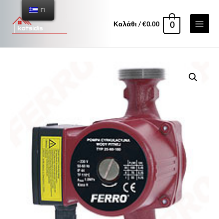
EL
Καλάθι
/
€
0.00
0