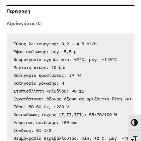
Περιγραφή
Αξιολογήσεις (0)
Εύρος λειτουργίας: 0,2 - 4,5 m³/h

Ύψος ανύψωσης: μέγ. 5,5 μ

Θερμοκρασία υγρού: min. +2°C, μέγ. +110°C

Μέγιστη πίεση: 10 bar

Κατηγορία προστασίας: IP 44

Κατηγορία μόνωσης: H

Στυπιοθλίπτη καλωδίου: PG 11

Εγκατάσταση: άξονας άξονα σε οριζόντια θέση και κου
Τάση: 50-60 Hz, ~230 V

Κατανάλωση ισχύος (I,II,III): 55/70/100 W

Απόσταση σύνδεσης: 180 mm

Εναλλ
Σύνδεση: G1 1/2

Θερμοκρασία περιβάλλοντος: min. +2°C, μέγ. +40°C
Εναλ