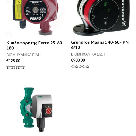
Grundfos Magna1 40-60F PN
Κυκλοφορητής Ferro 25-60-
6/10
180
ΒΙΟΜΗΧΑΝΙΚΑ ΕΙΔΗ
ΒΙΟΜΗΧΑΝΙΚΑ ΕΙΔΗ
€
900.00
€
125.00
Βαθμολογήθηκε
Βαθμολογήθηκε
με
με
0
0
από
από
5
5