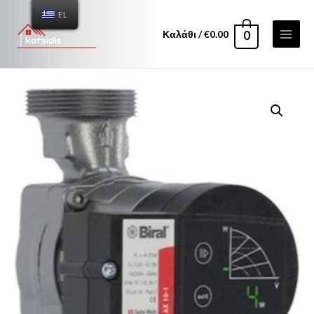
EL
Καλάθι
/
€
0.00
0