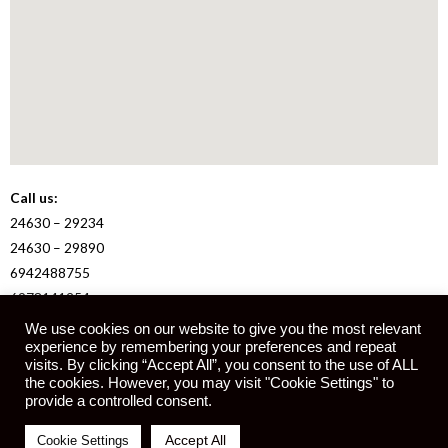
Call us:
24630 – 29234
24630 – 29890
6942488755
6978141254
We use cookies on our website to give you the most relevant
experience by remembering your preferences and repeat
E-mail:
visits. By clicking “Accept All”, you consent to the use of ALL
info@kotsidis.online
the cookies. However, you may visit "Cookie Settings" to
provide a controlled consent.
Accept All
Cookie Settings
Πνευματική ιδιοκτησία © emporio-kotsidis | Powered by latade