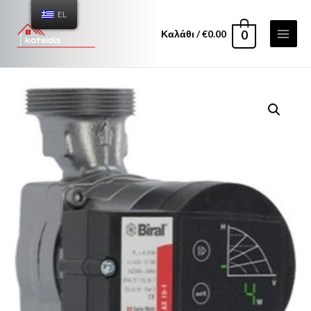
EL
Καλάθι
/
€
0.00
0