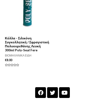
Κόλλα - Σιλικόνη
Συγκολλητική / Σφραγιστική
Πολυουρεθάνης Λευκή
300ml Poly-Seal Fere
ΒΙΟΜΗΧΑΝΙΚΑ ΕΙΔΗ
€
8.00
Βαθμολογήθηκε
με
0
από
5