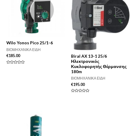
Wilo Yonos Pico 25/1-6
ΒΙΟΜΗΧΑΝΙΚΑ ΕΙΔΗ
Biral AX 13-1 25/6
€
185.00
Ηλεκτρονικός
Κυκλοφορητής Θέρμανσης
Βαθμολογήθηκε
με
180m
0
από
ΒΙΟΜΗΧΑΝΙΚΑ ΕΙΔΗ
5
€
195.00
Βαθμολογήθηκε
με
0
από
5