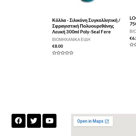
LO
Κόλλα - Σιλικόνη Συγκολλητική /
75
Σφραγιστική Πολυουρεθάνης
Λευκή 300ml Poly-Seal Fere
ΒΙ
€
6
ΒΙΟΜΗΧΑΝΙΚΑ ΕΙΔΗ
€
8.00
Βαθ
με
0
Βαθμολογήθηκε
απ
με
5
0
από
5