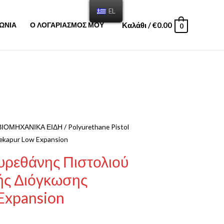
EL
Καλάθι
/
€
0.00
ΩΝΙΑ
Ο ΛΟΓΑΡΙΑΣΜΟΣ ΜΟΥ
0
ΒΙΟΜΗΧΑΝΙΚΑ ΕΙΔΗ
/ Polyurethane Pistol
ekapur Low Expansion
ρεθάνης Πιστολιού
ής Διόγκωσης
Expansion