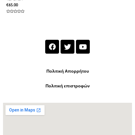
€
65.00
Βαθμολογήθηκε
με
0
από
5
Πολιτική Απορρήτου
Πολιτική επιστροφών