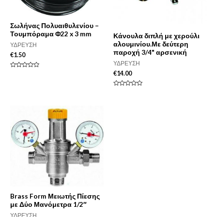
Σωλήνας Πολυαιθυλενίου –
Τουμπόραμα Φ22 x 3 mm
Κάνουλα διπλή με χερούλι
αλουμινίου.Με δεύτερη
ΥΔΡΕΥΣΗ
παροχή 3/4" αρσενική
€
1.50
ΥΔΡΕΥΣΗ
€
14.00
Βαθμολογήθηκε
με
0
από
Βαθμολογήθηκε
5
με
0
από
5
Brass Form Μειωτής Πίεσης
με Δύο Μανόμετρα 1/2″
ΥΔΡΕΥΣΗ